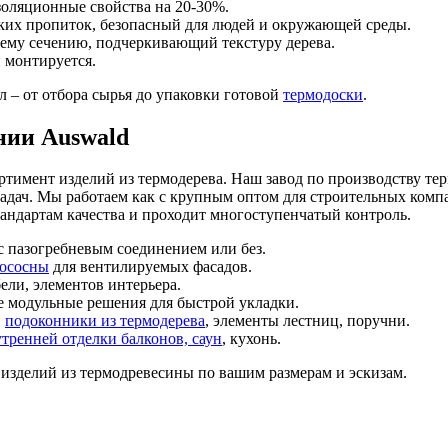
золяционные свойства на 20-30%.
ких пропиток, безопасный для людей и окружающей среды.
сему сечению, подчеркивающий текстуру дерева.
и монтируется.
 – от отбора сырья до упаковки готовой
термодоски
.
нии Auswald
тимент изделий из термодерева. Наш завод по производству те
дач. Мы работаем как с крупным оптом для строительных компа
тандартам качества и проходит многоступенчатый контроль.
с пазогребневым соединением или без.
мососны
для вентилируемых фасадов.
бели, элементов интерьера.
е модульные решения для быстрой укладки.
,
подоконники из термодерева
, элементы лестниц, поручни.
тренней отделки балконов, саун
, кухонь.
изделий из термодревесины по вашим размерам и эскизам.