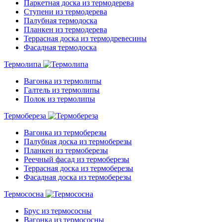
Паркетная доска из термодерева
Ступени из термодерева
Палубная термодоска
Планкен из термодерева
Террасная доска из термодревесины
Фасадная термодоска
Термолипа
Вагонка из термолипы
Галтель из термолипы
Полок из термолипы
Термобереза
Вагонка из термоберезы
Палубная доска из термоберезы
Планкен из термоберезы
Реечный фасад из термоберезы
Террасная доска из термоберезы
Фасадная доска из термоберезы
Термососна
Брус из термососны
Вагонка из термососны