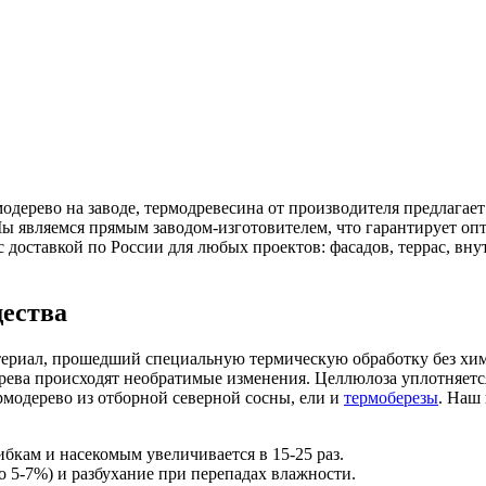
модерево на заводе, термодревесина от производителя предлагае
 являемся прямым заводом-изготовителем, что гарантирует опти
с доставкой по России для любых проектов: фасадов, террас, вн
щества
ериал, прошедший специальную термическую обработку без хими
дерева происходят необратимые изменения. Целлюлоза уплотняетс
модерево из отборной северной сосны, ели и
термоберезы
. Наш
бкам и насекомым увеличивается в 15-25 раз.
 5-7%) и разбухание при перепадах влажности.