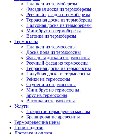
Планкен из термоберезы
Фасадная доска из термоберезы
Реечный фасад из термоберезы
Террасная доска из термоберезы
Палубная доска из термоберезы
Минибрус из термоберезы
Вагонка из термоберезы
Термососна
Планкен из термососны
Доска пола из термососны
Фасадная доска из термососны
Реечный фасад из термососны
Террасная доска из термососны
Палубная доска из термососны
Рейки из термососны
Ступени из термососны
Минибрус из термососны
Брус из термососны
Вагонка из термососны
Услуги
Покрытие термодерева маслом
Браширование древесины
Термодревесина цены
Производство
Доставка и оплата