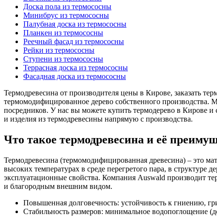
Доска пола из термососны
Минибрус из термососны
Палубная доска из термососны
Планкен из термососны
Реечный фасад из термососны
Рейки из термососны
Ступени из термососны
Террасная доска из термососны
Фасадная доска из термососны
Термодревесина от производителя цены в Кирове, заказать тер
термомодифицированное дерево собственного производства. Мы
посредников. У нас вы можете купить термодерево в Кирове и 
и изделия из термодревесины напрямую с производства.
Что такое термодревесина и её преиму
Термодревесина (термомодифицированная древесина) – это мат
высоких температурах в среде перегретого пара, в структуре 
эксплуатационные свойства. Компания Auswald производит тер
и благородным внешним видом.
Повышенная долговечность: устойчивость к гниению, гри
Стабильность размеров: минимальное водопоглощение (до