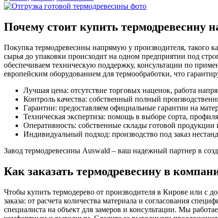
Почему стоит купить термодревесину н
Покупка термодревесины напрямую у производителя, такого как
сырья до упаковки происходит на одном предприятии под стро
обеспечиваем техническую поддержку, консультации по приме
европейским оборудованием для термообработки, что гарантир
Лучшая цена: отсутствие торговых наценок, работа напря
Контроль качества: собственный полный производственны
Гарантии: предоставляем официальные гарантии на матер
Техническая экспертиза: помощь в выборе сорта, профиля
Оперативность: собственные склады готовой продукции и
Индивидуальный подход: производство под заказ нестан
Завод термодревесины Auswald – ваш надежный партнер в созд
Как заказать термодревесину в компан
Чтобы купить термодерево от производителя в Кирове или с д
заказа: от расчета количества материала и согласования специ
специалиста на объект для замеров и консультации. Мы работ