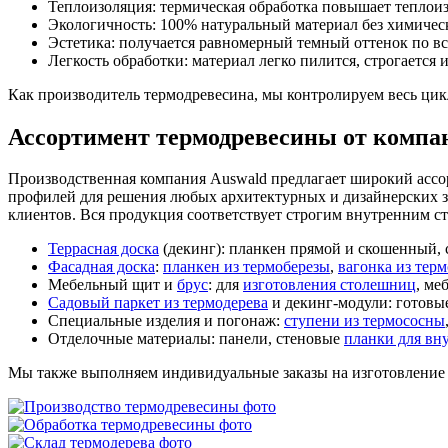
Теплоизоляция: термическая обработка повышает теплои
Экологичность: 100% натуральный материал без химичес
Эстетика: получается равномерный темный оттенок по в
Легкость обработки: материал легко пилится, строгается 
Как производитель термодревесина, мы контролируем весь цикл
Ассортимент термодревесины от компа
Производственная компания Auswald предлагает широкий ассор
профилей для решения любых архитектурных и дизайнерских за
клиентов. Вся продукция соответствует строгим внутренним с
Террасная доска
(декинг): планкен прямой и скошенный, 
Фасадная доска
:
планкен из термоберезы
,
вагонка из тер
Мебельный щит и
брус
: для
изготовления столешниц
, ме
Садовый паркет из термодерева
и декинг-модули: готовы
Специальные изделия и погонаж:
ступени из термососны
Отделочные материалы: панели, стеновые
планки для вну
Мы также выполняем индивидуальные заказы на изготовление 