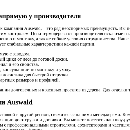
апрямую у производителя
 компания Auswald, – это ряд неоспоримых преимуществ. Вы пол
гим контролем. Цена термодерева от производителя исключает н
нению и монтажу, а также гибкие условия сотрудничества. На
ует стабильные характеристики каждой партии.
мую с заводом.
й цикл от леса до готовой доски.
иал и его свойства.
, консультации по монтажу и уходу.
 логистика для быстрой отгрузки.
дартных размеров и профилей.
ании долговечных и красивых проектов из дерева. Для отделки
ии Auswald
оставкой в другой регион, свяжитесь с нашими менеджерами. Ко
фикации до отгрузки и доставки. Вы можете посетить наш шоу-ру
аем с профессиональными строителями, архитекторами и частными