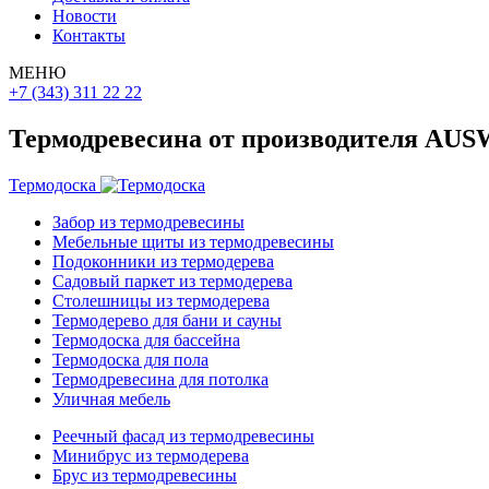
Новости
Контакты
МЕНЮ
+7 (343) 311 22 22
Термодревесина от производителя AU
Термодоска
Забор из термодревесины
Мебельные щиты из термодревесины
Подоконники из термодерева
Садовый паркет из термодерева
Столешницы из термодерева
Термодерево для бани и сауны
Термодоска для бассейна
Термодоска для пола
Термодревесина для потолка
Уличная мебель
Реечный фасад из термодревесины
Минибрус из термодерева
Брус из термодревесины