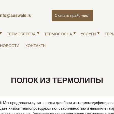
info@auswald.ru
Скачать прайс-лист
ТЕРМОБЕРЕЗА
ТЕРМОСОСНА
УСЛУГИ
ТЕР
НОВОСТИ
КОНТАКТЫ
ПОЛОК ИЗ ТЕРМОЛИПЫ
d. Мы предлагаем купить полки для бани из термомодифицирова
адает низкой теплопроводностью, стабильностью и наполняет 
ной зоны парения. Закажите полок из термолипы по индивидуал