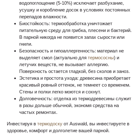
водопоглощение (5-10%) исключает разбухание,
усушку и коробление досок в условиях постоянных
перепадов влажности.
Биостойкость: термообработка уничтожает
питательную среду для грибка, плесени и бактерий.
В парной никогда не появится запах сырости или
гнили.
Безопасность и гипоаллергенность: материал не
выделяет смол (актуально для
термососны
) и
летучих веществ, не вызывает аллергию.
Поверхность остается гладкой, без сколов и заноз.
Эстетика и простота ухода: древесина приобретает
красивый ровный оттенок, не темнеет со временем.
Стены и полки легко моются и сохнут.
Долговечность: отделка из термодревесины служит
в разы дольше обычной, экономя средства на
частых ремонтах.
Инвестируя в
термодоску
от Auswald, вы инвестируете в
здоровье, комфорт и долголетие вашей парной.