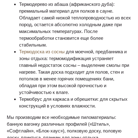
Термодерево из абаша (африканского дуба):
премиальный материал для полков в сауне.
Обладает самой низкой теплопроводностью из всех
пород, остается абсолютно холодным даже при
максимальных температурах. После
термообработки становится еще более
стабильным.
Термодоска из сосны
для моечной, предбанника и
зоны отдыха: термомодификация устраняет
главный недостаток сосны – выделение смолы при
нагреве. Такая доска подходит для полов, стен и
потолков в менее горячих помещениях бани,
обладая при этом высокой прочностью и
устойчивостью к влаге.
Термобрус для каркаса и обрешетки: для скрытых
конструкций в условиях влажности.
Мы производим все необходимые пиломатериалы:
банную вагонку различных профилей («Штиль»,
«Софтлайн», «Блок-хаус»), полковую доску, половую
доску, плинтуса, планкен для зоны отдыха.